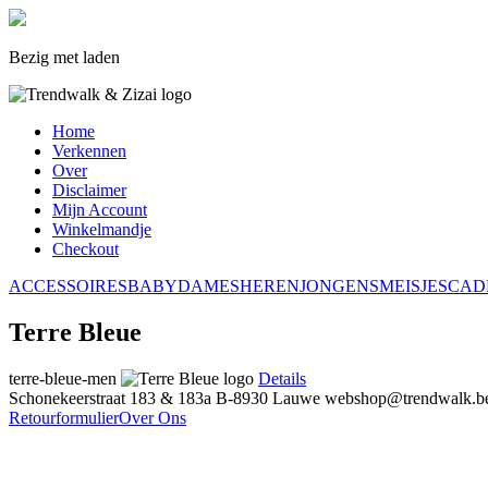
Bezig met laden
Home
Verkennen
Over
Disclaimer
Mijn Account
Winkelmandje
Checkout
ACCESSOIRES
BABY
DAMES
HEREN
JONGENS
MEISJES
CAD
Terre Bleue
terre-bleue-men
Details
Schonekeerstraat 183 & 183a
B-8930 Lauwe
webshop@trendwalk.b
Retourformulier
Over Ons