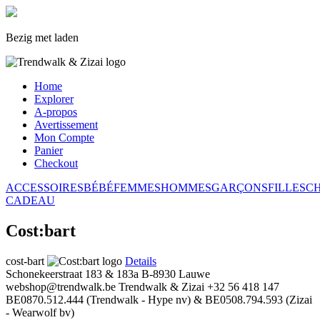
Bezig met laden
Home
Explorer
A-propos
Avertissement
Mon Compte
Panier
Checkout
ACCESSOIRES
BÉBÉ
FEMMES
HOMMES
GARÇONS
FILLES
C
CADEAU
Cost:bart
cost-bart
Details
Schonekeerstraat 183 & 183a
B-8930 Lauwe
webshop@trendwalk.be
Trendwalk & Zizai
+32 56 418 147
BE0870.512.444 (Trendwalk - Hype nv) & BE0508.794.593 (Zizai
- Wearwolf bv)